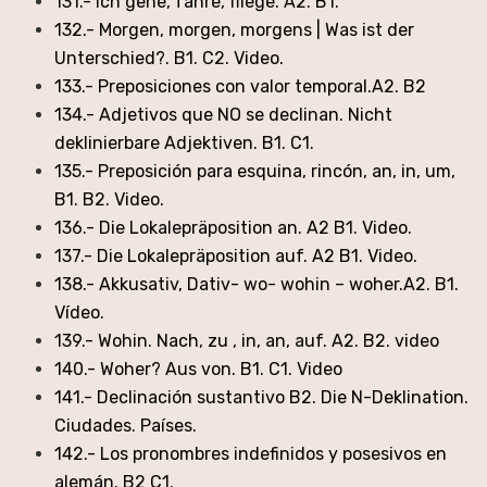
131.- Ich gehe, fahre, fliege. A2. B1.
132.- Morgen, morgen, morgens | Was ist der
Unterschied?. B1. C2. Video.
133.- Preposiciones con valor temporal.A2. B2
134.- Adjetivos que NO se declinan. Nicht
deklinierbare Adjektiven. B1. C1.
135.- Preposición para esquina, rincón, an, in, um,
B1. B2. Video.
136.- Die Lokalepräposition an. A2 B1. Video.
137.- Die Lokalepräposition auf. A2 B1. Video.
138.- Akkusativ, Dativ- wo- wohin – woher.A2. B1.
Vídeo.
139.- Wohin. Nach, zu , in, an, auf. A2. B2. video
140.- Woher? Aus von. B1. C1. Video
141.- Declinación sustantivo B2. Die N-Deklination.
Ciudades. Países.
142.- Los pronombres indefinidos y posesivos en
alemán. B2 C1.