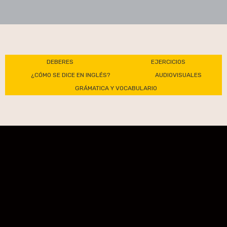
DEBERES
EJERCICIOS
¿CÓMO SE DICE EN INGLÉS?
AUDIOVISUALES
GRÁMATICA Y VOCABULARIO