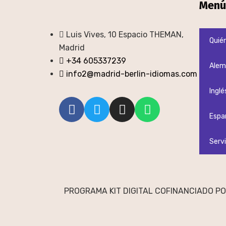
Menú
Luis Vives, 10 Espacio THEMAN,
Quié
Madrid
+34 605337239
Alem
info2@madrid-berlin-idiomas.com
Inglé
Espa
Servi
PROGRAMA KIT DIGITAL COFINANCIADO PO