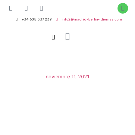
+34 605 337 239
info2@madrid-berlin-idiomas.com
Contacto
Quiénes Somos
noviembre 11, 2021