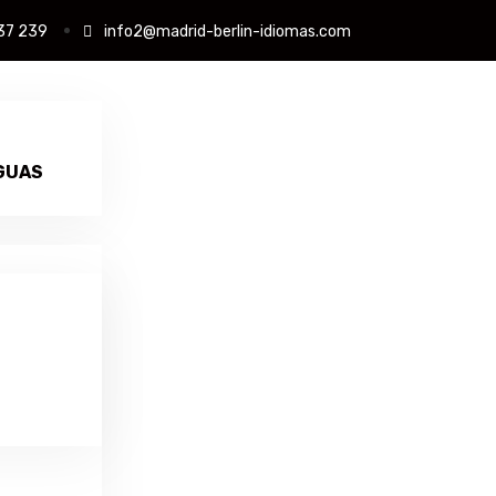
37 239
info2@madrid-berlin-idiomas.com
GUAS