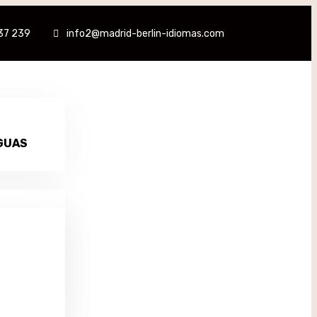
37 239
info2@madrid-berlin-idiomas.com
GUAS