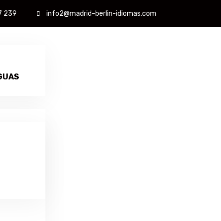
7 239
info2@madrid-berlin-idiomas.com
GUAS