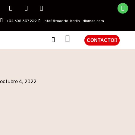
+34 605 337 239
info2@madrid-berlin-idiomas.com
CONTACTO
QUIÉNES SOMOS
octubre 4, 2022