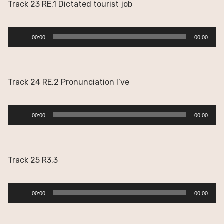
Track 23 RE.1 Dictated tourist job
Reproductor
00:00
00:00
de
audio
Track 24 RE.2 Pronunciation I’ve
Reproductor
00:00
00:00
de
audio
Track 25 R3.3
Reproductor
00:00
00:00
de
audio