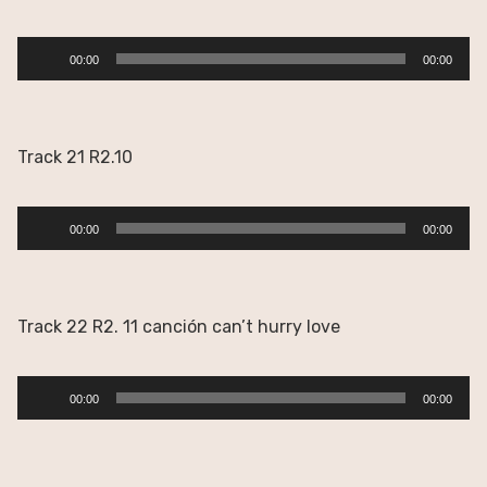
Reproductor
00:00
00:00
de
audio
Track 21 R2.10
Reproductor
00:00
00:00
de
audio
Track 22 R2. 11 canción can’t hurry love
Reproductor
00:00
00:00
de
audio