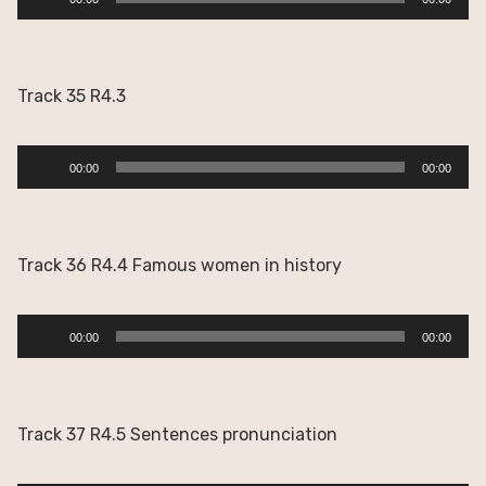
de
audio
Track 35 R4.3
Reproductor
00:00
00:00
de
audio
Track 36 R4.4 Famous women in history
Reproductor
00:00
00:00
de
audio
Track 37 R4.5 Sentences pronunciation