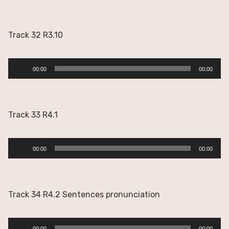
audio
Track 32 R3.10
Reproductor
00:00
00:00
de
audio
Track 33 R4.1
Reproductor
00:00
00:00
de
audio
Track 34 R4.2 Sentences pronunciation
Reproductor
00:00
00:00