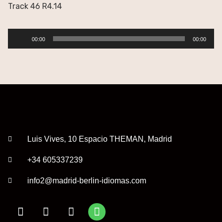
Track 46 R4.14
Reproductor
00:00
00:00
de
audio
Luis Vives, 10 Espacio THEMAN, Madrid
+34 605337239
info2@madrid-berlin-idiomas.com