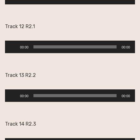
de
audio
Track 12 R2.1
Reproductor
00:00
00:00
de
audio
Track 13 R2.2
Reproductor
00:00
00:00
de
audio
Track 14 R2.3