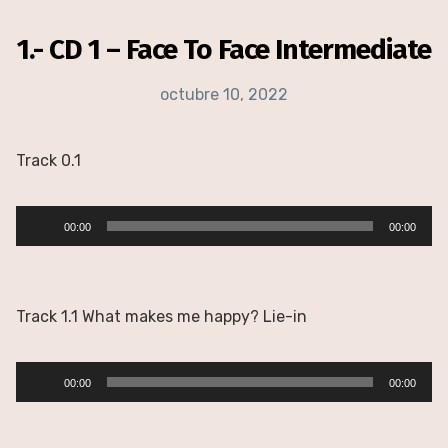
1.- CD 1 – Face To Face Intermediate
octubre 10, 2022
Track 0.1
Reproductor
00:00
00:00
de
audio
Track 1.1 What makes me happy? Lie-in
Reproductor
00:00
00:00
de
audio