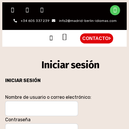
+34 605 337 239
info2@madrid-berlin-idiomas.com
CONTACTO
QUIÉNES SOMOS
Iniciar sesión
INICIAR SESIÓN
Nombre de usuario o correo electrónico:
Contraseña