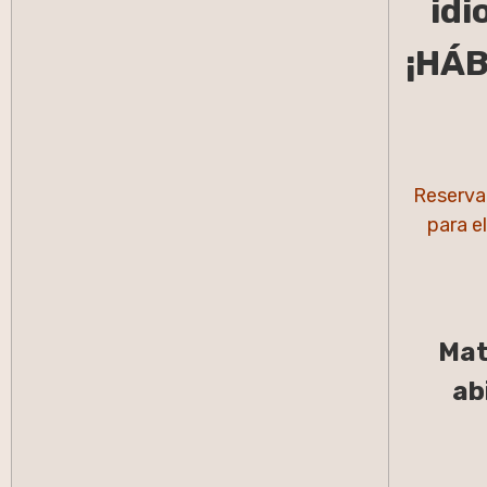
id
¡HÁ
Reserva 
para e
Mat
ab