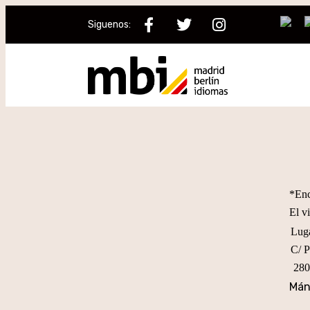
Siguenos:
*Enc
El v
Luga
C/ P
28
Mán