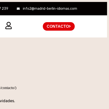
7 239
info2@madrid-berlin-idiomas.com
CONTACTO
/contacto/)
vidades.