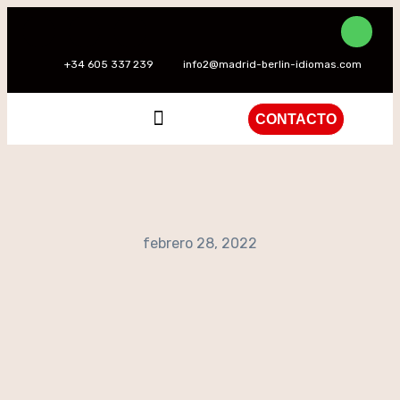
+34 605 337 239
info2@madrid-berlin-idiomas.com
CONTACTO
QUIÉNES SOMOS
febrero 28, 2022