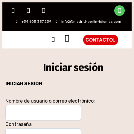
+34 605 337 239
info2@madrid-berlin-idiomas.com
CONTACTO
QUIÉNES SOMOS
Iniciar sesión
INICIAR SESIÓN
Nombre de usuario o correo electrónico:
Contraseña