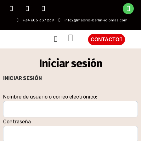
+34 605 337 239
info2@madrid-berlin-idiomas.com
CONTACTO
QUIÉNES SOMOS
Iniciar sesión
INICIAR SESIÓN
Nombre de usuario o correo electrónico:
Contraseña